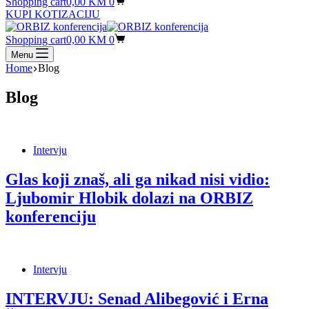
Shopping cart
0,00
KM
0
KUPI KOTIZACIJU
Shopping cart
0,00
KM
0
Menu
Home
Blog
Blog
Intervju
Glas koji znaš, ali ga nikad nisi vidio:
Ljubomir Hlobik dolazi na ORBIZ
konferenciju
Intervju
INTERVJU: Senad Alibegović i Erna