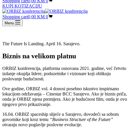
Shopping cart
0,00
KM
0
KUPI KOTIZACIJU
Shopping cart
0,00
KM
0
Menu
The Future Is Landing. April 16. Sarajevo.
Biznis na velikom platnu
ORBIZ konferencija, platforma osnovana 2021. godine, već četvrto
izdanje okuplja lidere, poduzetnike i vizionare koji oblikuju
poslovanje budućnosti.
Ove godine, ORBIZ vol. 4 donosi posebno iskustvo inspirisano
lokacijom održavanja – Cinestar BCC Sarajevo. Ako je biznis priča,
onda je ORBIZ njena premijera. Ako je budućnost film, onda je ovo
njegovo prvo prikazivanje.
16.04. ORBIZ spaceship slijeće u Sarajevo, dovodeći sa sobom
govornike koji kroz temu
“Business Structure of the Future”
otvaraju novo poglavlje poslovne evolucije.