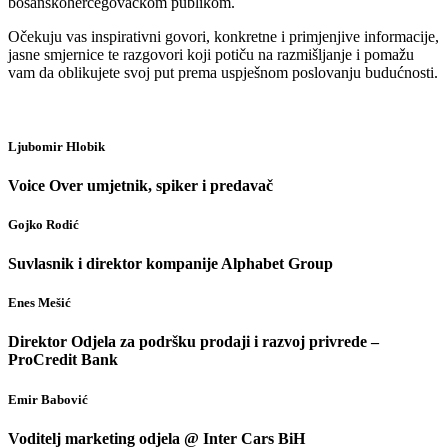
bosanskohercegovačkom publikom.
Očekuju vas inspirativni govori, konkretne i primjenjive informacije,
jasne smjernice te razgovori koji potiču na razmišljanje i pomažu
vam da oblikujete svoj put prema uspješnom poslovanju budućnosti.
Ljubomir Hlobik
Voice Over umjetnik, spiker i predavač
Gojko Rodić
Suvlasnik i direktor kompanije Alphabet Group
Enes Mešić
Direktor Odjela za podršku prodaji i razvoj privrede –
ProCredit Bank
Emir Babović
Voditelj marketing odjela @ Inter Cars BiH