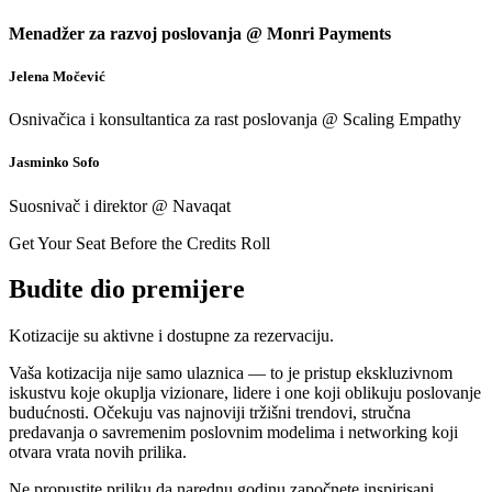
Menadžer za razvoj poslovanja @ Monri Payments
Jelena Močević
Osnivačica i konsultantica za rast poslovanja @ Scaling Empathy
Jasminko Sofo
Suosnivač i direktor @ Navaqat
Get Your Seat Before the Credits Roll
Budite dio premijere
Kotizacije su aktivne i dostupne za rezervaciju.
Vaša kotizacija nije samo ulaznica — to je pristup ekskluzivnom
iskustvu koje okuplja vizionare, lidere i one koji oblikuju poslovanje
budućnosti. Očekuju vas najnoviji tržišni trendovi, stručna
predavanja o savremenim poslovnim modelima i networking koji
otvara vrata novih prilika.
Ne propustite priliku da narednu godinu započnete inspirisani,